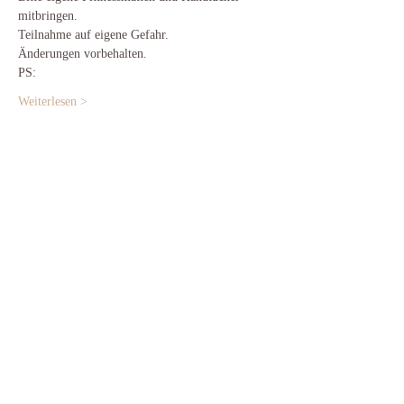
mitbringen.
Teilnahme auf eigene Gefahr.
Änderungen vorbehalten.
PS:
Weiterlesen >
Diese Veranstaltung teilen
Zur Startseite
​© 2025 Dance Motion