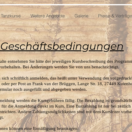
Tanzkurse
Weitere Angebote
Galerie
Preise & Verträge
 Geschäftsbedingungen
alte entnehmen Sie bitte der jeweiligen Kursbeschreibung des Program
orbehalten. Bei Änderungen werden Sie von uns benachrichtigt.
 sich schriftlich anmelden, das heißt unter Verwendung des vorgedruck
 oder per Post an Frank van der Brüggen, Lange Str. 18, 27449 Kutenho
mular noch ausgefüllt und abgegeben werden.
meldung werden die Kursgebühren fällig. Die Bezahlung ist grundsätzli
h für die Anmeldung direkt im Kurs. Eine Barzahlung ist nur bei zeitli
entrichten. Andere Zahlungsmöglichkeiten sind mit dem Kursleiter vorh
t.
onen können eine Ermäßigung beantragen: