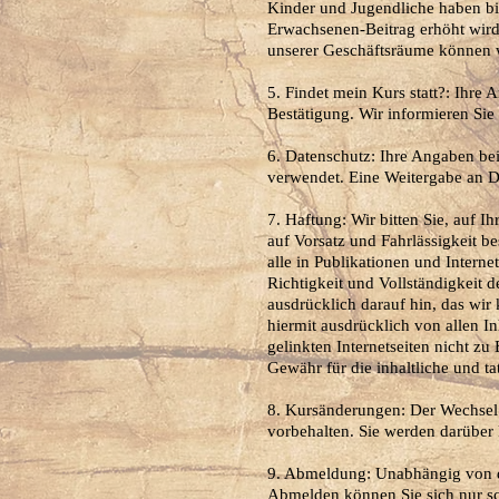
Kinder und Jugendliche haben bi
Erwachsenen-Beitrag erhöht wird
unserer Geschäftsräume können 
5. Findet mein Kurs statt?: Ihre A
Bestätigung. Wir informieren Sie n
6. Datenschutz: Ihre Angaben be
verwendet. Eine Weitergabe an Dri
7. Haftung: Wir bitten Sie, auf 
auf Vorsatz und Fahrlässigkeit b
alle in Publikationen und Interne
Richtigkeit und Vollständigkeit d
ausdrücklich darauf hin, das wir k
hiermit ausdrücklich von allen In
gelinkten Internetseiten nicht zu
Gewähr für die inhaltliche und tat
8. Kursänderungen: Der Wechsel v
vorbehalten. Sie werden darüber k
9. Abmeldung: Unabhängig von de
Abmelden können Sie sich nur sc