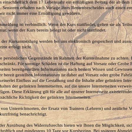
s einschließlich dem 17 Lebensjahr ein ermäßigten Beitrag der ab dem 
. Senioren erhalten nach Vorlage ihres Rentenbescheides auch einen er
wir nicht immer eine Ermäßigung gewähren.
nmeldung ist verbindlich. Wenn der Kurs stattfindet, gelten sie als Teiln
ur, wenn der Kurs bereits belegt ist oder nicht stattfindet.
i der Kursanmeldung werden bei uns elektronisch gespeichert und aussc
tte erfolgt nicht.
Ihre persönlichen Gegenstände im Rahmen der Kursteilnahme zu achten. 
eschränkt. Für sonstige Schäden ist die Haftung auf Vorsatz oder Grobe 
tseiten bereitgestellten Informationen nach bestem Wissen und Gewissen e
er bereit gestellten Informationen ist daher auf Vorsatz oder grobe Fahrl
einerlei Einfluss auf die Gestaltung und die Inhalte aller gelinkten Inte
halten der gelinkten Internetseiten, auf die unsere Internetseiten verwe
 Eigen. Diese Erklärung gilt für alle auf unserer Internetseite existiere
sächliche Richtigkeit der gelinkten Internetseiten.
on Unterrichtsorten, der Ersatz von Trainern (Lehrern) und zeitliche 
urzfristig benachrichtigt.
r Ausübung des Widerrufsrechts bieten wir Ihnen die Möglichkeit, si
hriftlich und mindestens 10 Tage vor Kursbeginn. Bei späteren Abmel